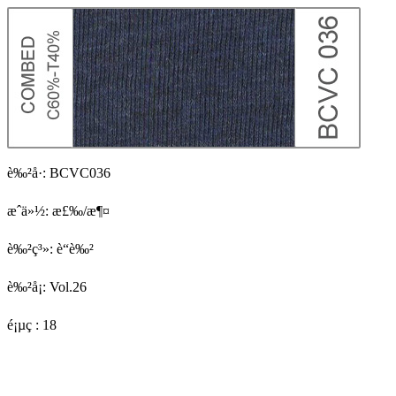
è‰²å·:
BCVC036
æˆä»½:
æ£‰/æ¶¤
è‰²ç³»:
è“è‰²
è‰²å¡:
Vol.26
é¡µç :
18