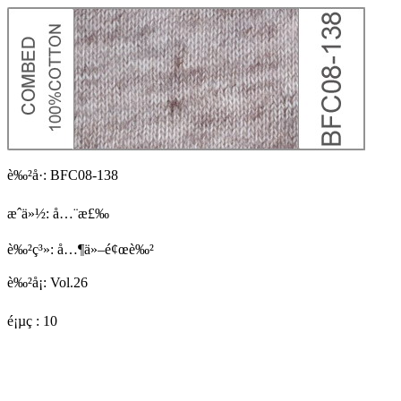
è‰²å·:
BFC08-138
æˆä»½:
å…¨æ£‰
è‰²ç³»:
å…¶ä»–é¢œè‰²
è‰²å¡:
Vol.26
é¡µç :
10